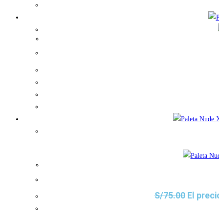
S/
75.00
El preci