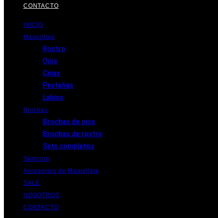
CONTACTO
INICIO
Maquillaje
Rostro
Ojos
Cejas
Pestañas
Labios
Brochas
Brochas de ojos
Brochas de rostro
Sets completos
Skincare
Accesorios de Maquillaje
SALE
NOSOTROS
CONTACTO