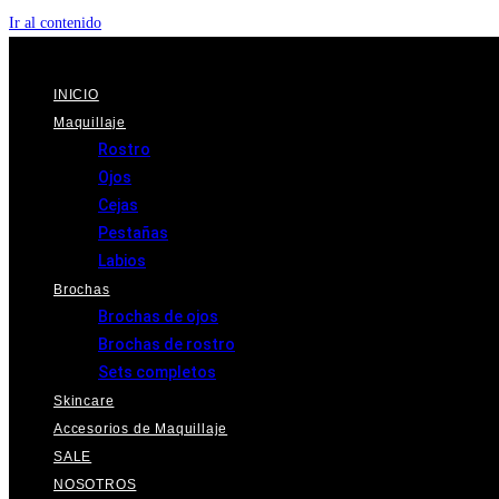
Ir al contenido
INICIO
Maquillaje
Rostro
Ojos
Cejas
Pestañas
Labios
Brochas
Brochas de ojos
Brochas de rostro
Sets completos
Skincare
Accesorios de Maquillaje
SALE
NOSOTROS