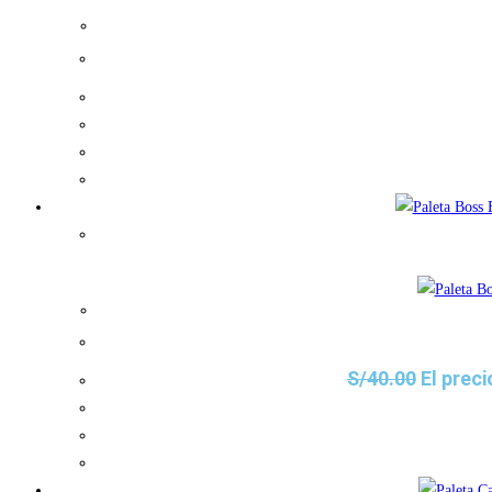
S/
40.00
El preci