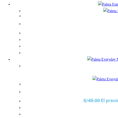
S/
45.00
El preci