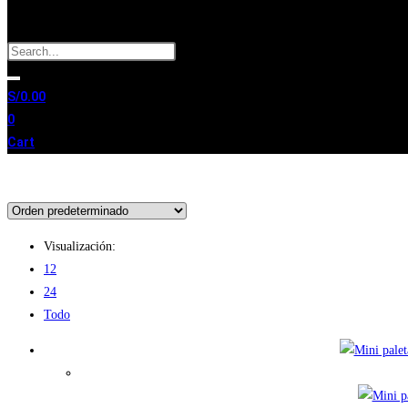
S/
0.00
0
Cart
Visualización:
12
24
Todo