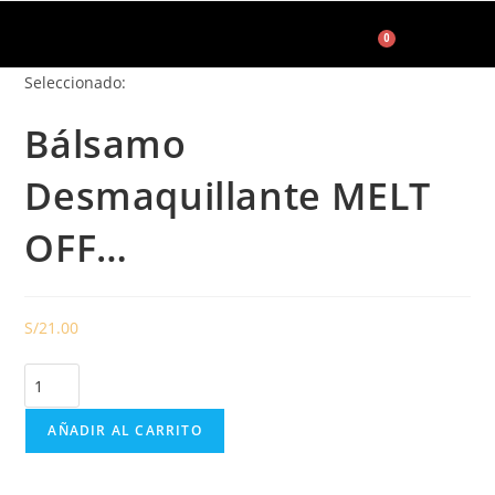
0
Seleccionado:
Accesorios de Maquillaje
Bálsamo
Desmaquillante MELT
OFF…
S/
21.00
AÑADIR AL CARRITO