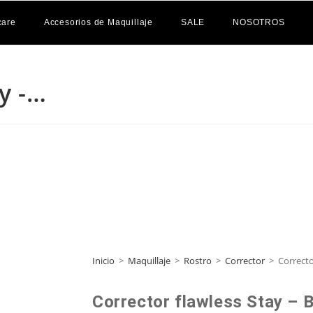
care
Accesorios de Maquillaje
SALE
NOSOTROS
y -…
Inicio
>
Maquillaje
>
Rostro
>
Corrector
>
Correcto
Corrector flawless Stay – 