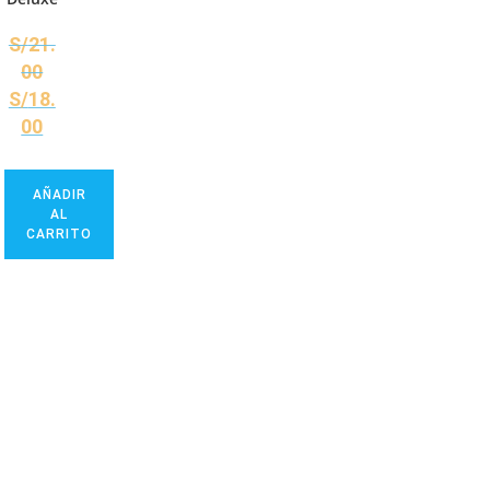
S/
21.
00
S/
18.
00
AÑADIR
AL
CARRITO