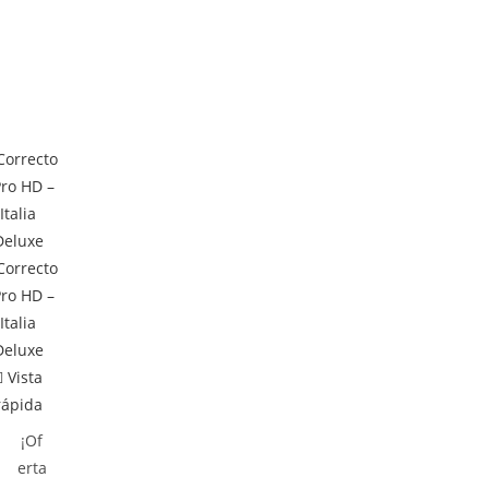
Vista
rápida
¡Of
erta