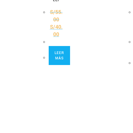
S/
55.
00
S/
40.
00
LEER
MÁS