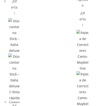
¡Of
o
erta
!
¡Of
erta
!
Vista
rápida
Contorn
o y