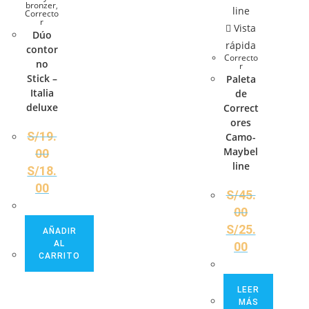
bronzer
,
Correcto
r
Vista
Dúo
rápida
contor
Correcto
no
r
Stick –
Paleta
Italia
de
deluxe
Correct
ores
S/
19.
Camo-
Maybel
00
line
S/
18.
00
S/
45.
00
S/
25.
AÑADIR
AL
00
CARRITO
LEER
MÁS