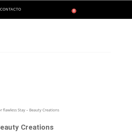
CONTACTO
0
r flawless Stay – Beauty Creations
Beauty Creations