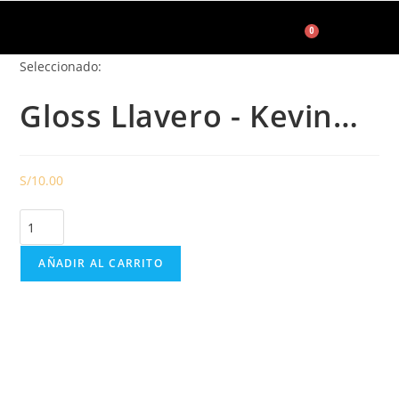
0
Seleccionado:
Accesorios de Maquillaje
Gloss Llavero - Kevin…
S/
10.00
AÑADIR AL CARRITO