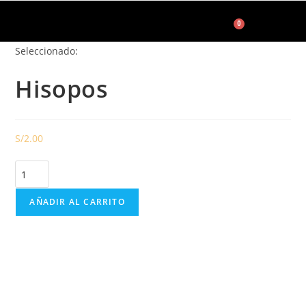
0
Seleccionado:
Accesorios de Maquillaje
Hisopos
S/
2.00
AÑADIR AL CARRITO