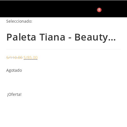
0
Seleccionado:
Accesorios de Maquillaje
Paleta Tiana - Beauty…
S/
110.00
S/
85.00
Agotado
¡Oferta!