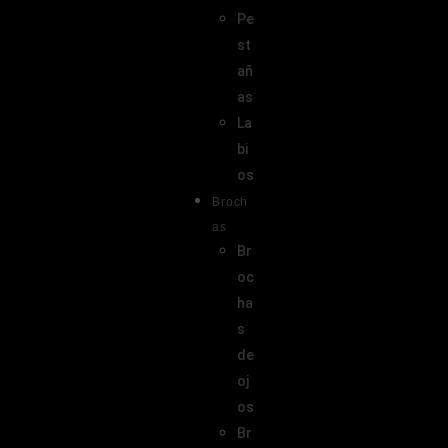
Pe
st
añ
as
La
bi
os
Broch
as
Br
oc
ha
s
de
oj
os
Br