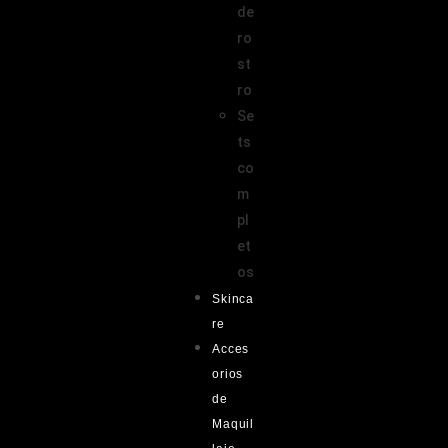
de
ro
st
ro
Se
ts
co
m
pl
et
os
Skinca
re
Acces
orios
de
Maquil