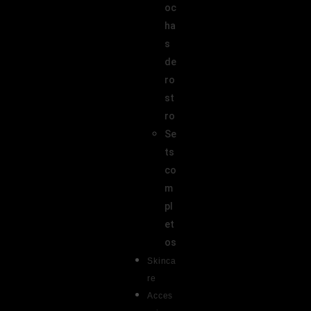
oc
ha
s
de
ro
st
ro
Se
ts
co
m
pl
et
os
Skinca
re
Acces