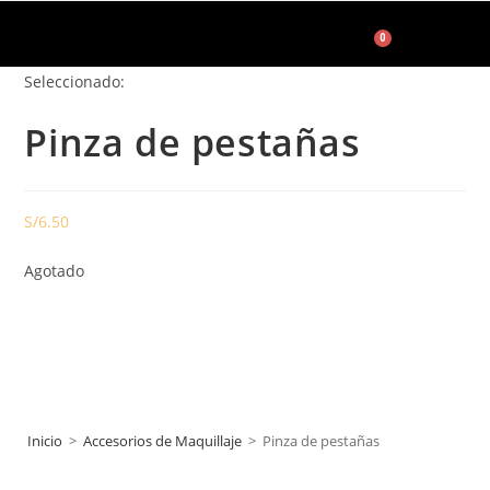
0
Seleccionado:
Accesorios de Maquillaje
Pinza de pestañas
S/
6.50
Agotado
Inicio
>
Accesorios de Maquillaje
>
Pinza de pestañas