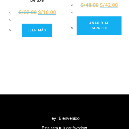
Deluxe
S/
48.00
S/
42.00
S/
22.00
S/
18.00
AÑADIR AL
CARRITO
LEER MÁS
Hey ¡Bienvenido!
Este será tu lugar favorito♥️