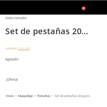
0
Seleccionado:
Accesorios de Maquillaje
Set de pestañas 20…
S/
55.00
S/
45.00
Agotado
¡Oferta!
Inicio
>
Maquillaje
>
Pestañas
>
Set de pestañas 20 pares