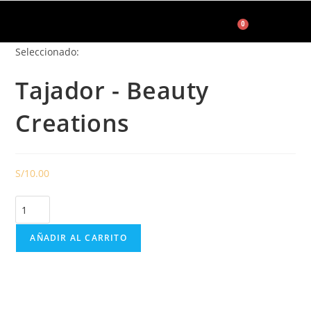
0
Seleccionado:
Accesorios de Maquillaje
Tajador - Beauty
Creations
S/
10.00
AÑADIR AL CARRITO