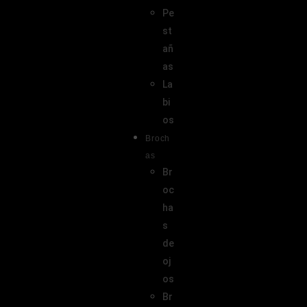
Pe
st
añ
as
La
bi
os
Broch
as
Br
oc
ha
s
de
oj
os
Br