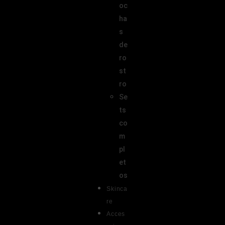
oc
ha
s
de
ro
st
ro
Se
ts
co
m
pl
et
os
Skinca
re
Acces