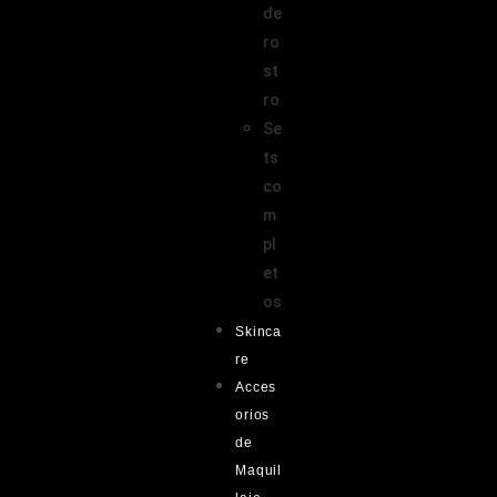
de
ro
st
ro
Se
ts
co
m
pl
et
os
Skinca
re
Acces
orios
de
Maquil