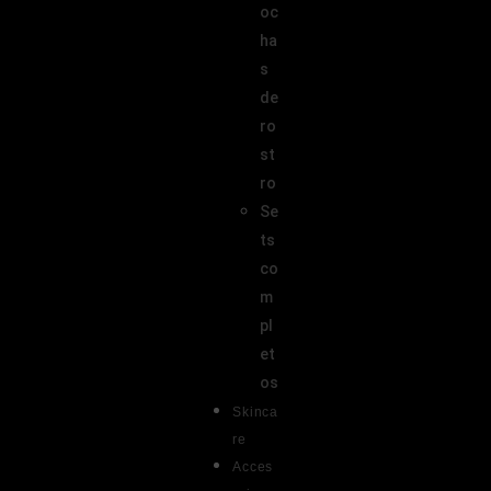
oc
ha
s
de
ro
st
ro
Se
ts
co
m
pl
et
os
Skinca
re
Acces