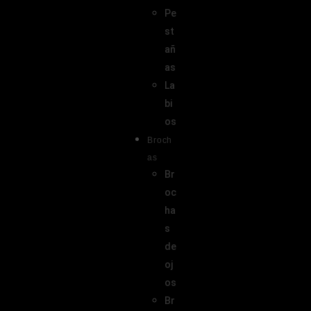
Pe
st
añ
as
La
bi
os
Broch
as
Br
oc
ha
s
de
oj
os
Br