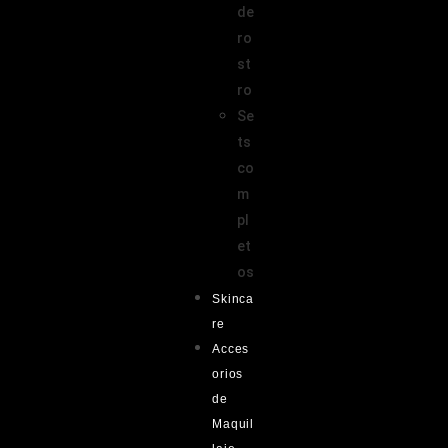
de
ro
st
ro
Se
ts
co
m
pl
et
os
Skinca
re
Acces
orios
de
Maquil